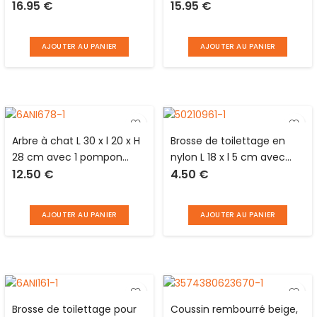
16.95
€
15.95
€
poteau et 1 pompon
suspendu du sommet
monté sur ressort au
sommet
AJOUTER AU PANIER
AJOUTER AU PANIER
Arbre à chat L 30 x l 20 x H
Brosse de toilettage en
28 cm avec 1 pompon
nylon L 18 x l 5 cm avec
12.50
€
4.50
€
suspendu et 1 sur ressort
manche en plastique et
caoutchouc pour chien et
chat Distri Escaut
AJOUTER AU PANIER
AJOUTER AU PANIER
Brosse de toilettage pour
Coussin rembourré beige,