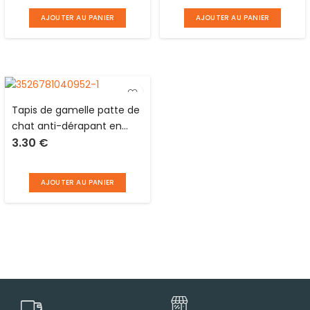
bandoulière Love Story
AJOUTER AU PANIER
AJOUTER AU PANIER
Tapis de gamelle patte de
chat anti-dérapant en
3.30
€
PVC L 40 x l 30 cm Love
Story
AJOUTER AU PANIER