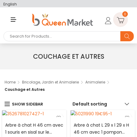
English
0
M
E
N
U
COUCHAGE ET AUTRES
Home
Bricolage, Jardin et Animalerie
Animalerie
Couchage et Autres
Default sorting
SHOW SIDEBAR
Arbre à chat H 46 cm avec
Arbre à chat L 29 x l 29 x H
1 souris en sisal sur le
46 cm avec 1 pompon