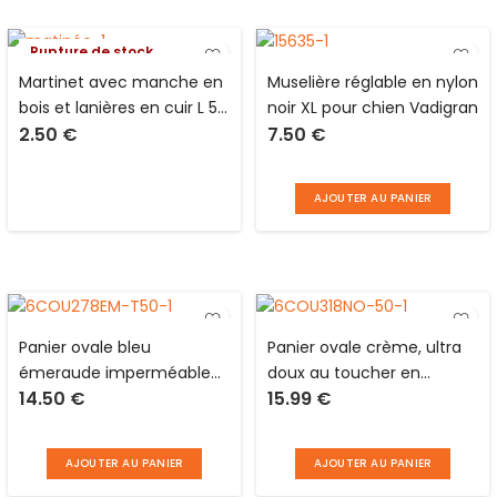
Rupture de stock
Martinet avec manche en
Muselière réglable en nylon
bois et lanières en cuir L 50
noir XL pour chien Vadigran
2.50
€
7.50
€
cm
AJOUTER AU PANIER
Panier ovale bleu
Panier ovale crème, ultra
émeraude imperméable
doux au toucher en
14.50
€
15.99
€
anti-tâches
polyester et mousse pour
polyester/mousse pour
animaux Love Story
animaux Love Story
AJOUTER AU PANIER
AJOUTER AU PANIER