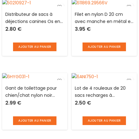
Distributeur de sacs à
Filet en nylon D 20 cm
déjections canines Os en
avec manche en métal et
2.80
€
3.95
€
plastique noir avec clip
caoutchouc télescopique
pour laisse et 2 rouleaux
jusqu’à 33 cm
de 20 sacs Distri Escaut
AJOUTER AU PANIER
AJOUTER AU PANIER
Gant de toilettage pour
Lot de 4 rouleaux de 20
chien/chat nylon noir
sacs recharges à
2.99
€
2.50
€
picots silicone gris Love
déjections canines de
Story
couleurs différentes en
plastique Love Story
AJOUTER AU PANIER
AJOUTER AU PANIER