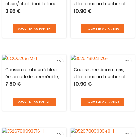
chien/chat double face
ultra doux au toucher et
3.95
€
10.90
€
picots métal finition boule
réversible en polyester
sur coussin d’air/poils
pour animaux Love Story
plastique avec manche
AJOUTER AU PANIER
AJOUTER AU PANIER
bois noir Love Story
Coussin rembourré bleu
Coussin rembourré gris,
émeraude imperméable,
ultra doux au toucher et
7.50
€
10.90
€
anti-tâches et réversible
réversible en polyester
en polyester pour animaux
pour animaux Love Story
Love Story
AJOUTER AU PANIER
AJOUTER AU PANIER