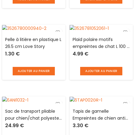
Pelle à litière en plastique L
Plaid polaire motifs
26.5 cm Love Story
empreintes de chat L 100 x
1.30
€
4.99
€
70 cm pour animaux Love
Story
AJOUTER AU PANIER
AJOUTER AU PANIER
Sac de transport pliable
Tapis de gamelle
pour chien/chat polyester
Empreintes de chien anti-
24.99
€
3.30
€
gris avec grilles, poche,
dérapant en PVC L 40 x l
double poignée et
30 cm Love Story