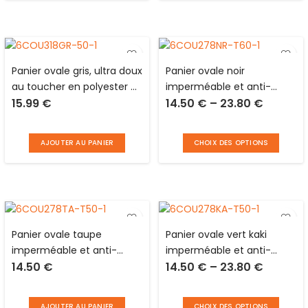
Panier ovale gris, ultra doux
Panier ovale noir
au toucher en polyester et
imperméable et anti-
15.99
€
14.50
€
–
23.80
€
mousse pour animaux
tâches en polyester et
Love Story
mousse pour animaux
Love Story
AJOUTER AU PANIER
CHOIX DES OPTIONS
Panier ovale taupe
Panier ovale vert kaki
imperméable et anti-
imperméable et anti-
14.50
€
14.50
€
–
23.80
€
tâches en polyester et
tâches en polyester et
mousse pour animaux
mousse pour animaux
Love Story
Love Story
AJOUTER AU PANIER
CHOIX DES OPTIONS