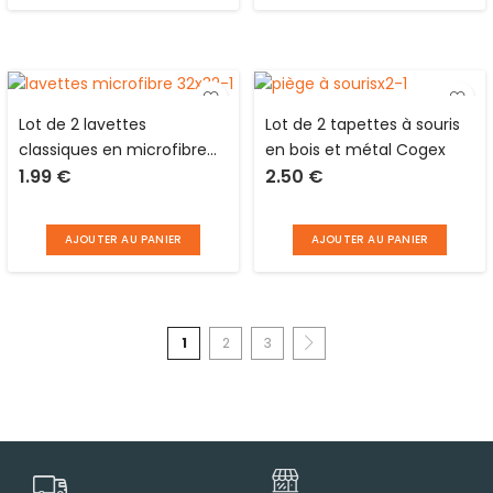
Lot de 2 lavettes
Lot de 2 tapettes à souris
classiques en microfibre
en bois et métal Cogex
1.99
€
2.50
€
de couleurs différentes 32
x 32 cm C’net
AJOUTER AU PANIER
AJOUTER AU PANIER
1
2
3