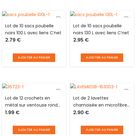
Lot de 10 sacs poubelle
Lot de 10 sacs poubelle
noirs 100 L avec liens C’net
noirs 130 L avec liens C’net
2.79
€
2.95
€
AJOUTER AU PANIER
AJOUTER AU PANIER
Lot de 12 crochets en
Lot de 2 lavettes
métal sur ventouse ronde
chamoisée en microfibre
1.99
€
2.90
€
transparente
de couleurs différentes 32
x 32 cm C’net
AJOUTER AU PANIER
AJOUTER AU PANIER