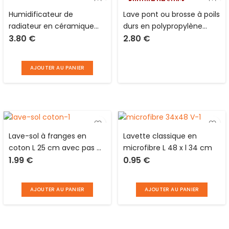
Rupture de stock
Humidificateur de
Lave pont ou brosse à poils
radiateur en céramique
durs en polypropylène
3.80
€
2.80
€
blanc L 8.5 x l 4.0 x H 20.0
avec monture en
cm avec 1 crochet en
plastique et pas de vis
métal
français
AJOUTER AU PANIER
Lave-sol à franges en
Lavette classique en
coton L 25 cm avec pas de
microfibre L 48 x l 34 cm
1.99
€
0.95
€
vis français
AJOUTER AU PANIER
AJOUTER AU PANIER