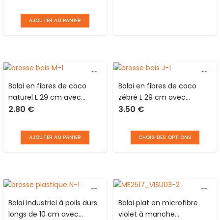
cherche une idée
pas de vis français
AJOUTER AU PANIER
Balai en fibres de coco
Balai en fibres de coco
naturel L 29 cm avec
zébré L 29 cm avec
2.80
€
3.50
€
monture en bois et douille
monture en bois et douille
en plastique à pas de vis
en plastique à pas de vis
français
français
AJOUTER AU PANIER
CHOIX DES OPTIONS
Balai industriel à poils durs
Balai plat en microfibre
longs de 10 cm avec
violet à manche