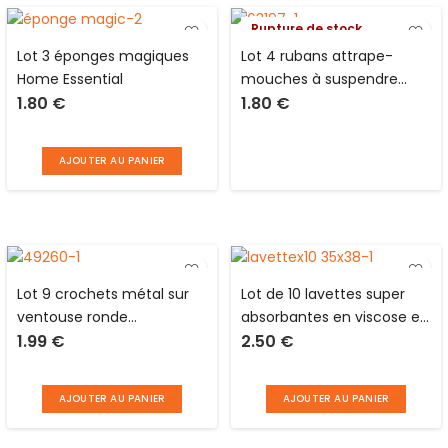
Rupture de stock
Lot 3 éponges magiques
Lot 4 rubans attrape-
Home Essential
mouches à suspendre
1.80
€
1.80
€
papier collant marron
AJOUTER AU PANIER
Lot 9 crochets métal sur
Lot de 10 lavettes super
ventouse ronde
absorbantes en viscose et
1.99
€
2.50
€
transparente Home
polypropylène L 38 x l 35
Essential
cm
AJOUTER AU PANIER
AJOUTER AU PANIER