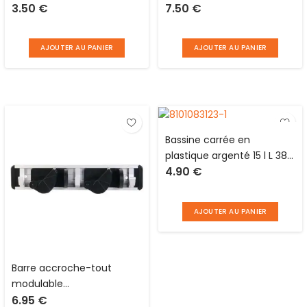
3.50
€
7.50
€
monture en plastique de L
télescopique de 71 à 118
28 cm et pas de vis
cm Je cherche une idée
français
AJOUTER AU PANIER
AJOUTER AU PANIER
Bassine carrée en
plastique argenté 15 l L 38 x
4.90
€
l 38 x H 15 cm Tontarelli
AJOUTER AU PANIER
Barre accroche-tout
modulable
6.95
€
aluminium/plastique noir