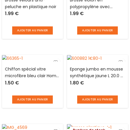
peluche en plastique noir
polypropylène avec
1.99
€
1.99
€
monture en bois L 17 cm
AJOUTER AU PANIER
AJOUTER AU PANIER
Chiffon spécial vitre
Eponge jumbo en mousse
microfibre bleu clair Home
synthétique jaune L 20.0 x l
1.50
€
1.80
€
Essential
9.0 x P 4.2 cm Turbocar
AJOUTER AU PANIER
AJOUTER AU PANIER