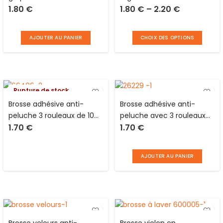
1.80
€
1.80
€
–
2.20
€
AJOUTER AU PANIER
CHOIX DES OPTIONS
Rupture de stock
Brosse adhésive anti-
Brosse adhésive anti-
peluche 3 rouleaux de 10
peluche avec 3 rouleaux
1.70
€
1.70
€
feuilles Lifetime Classics
de 10 feuilles Home
Essential (Changement
d’emballage et de
AJOUTER AU PANIER
couleurs)
Brosse velours anti-
Brosse violon en