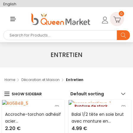
English
0
M
E
N
U
ENTRETIEN
Home
Décoration et Maison
Entretien
Default sorting
SHOW SIDEBAR
Rupture de stock
Accroche-torchon adhésif
Balai 1/2 tête en soie brut
acier
avec monture en
2.20
€
4.99
€
inoxydable/caoutchouc Je
plastique de L 38 cm et