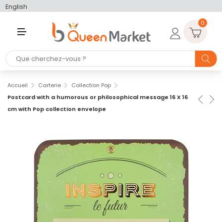
English
0
M
E
N
U
Accueil
Carterie
Collection Pop
Postcard with a humorous or philosophical message 16 X 16
cm with Pop collection envelope