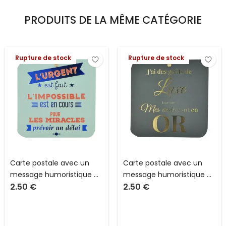
PRODUITS DE LA MÊME CATÉGORIE
Rupture de stock
Rupture de stock
Carte postale avec un
Carte postale avec un
message humoristique ou
message humoristique ou
2.50
€
2.50
€
philosophique de 16 X 16
philosophique de 16 X 16
cm avec enveloppe Pop
cm avec enveloppe Pop
collection
collection