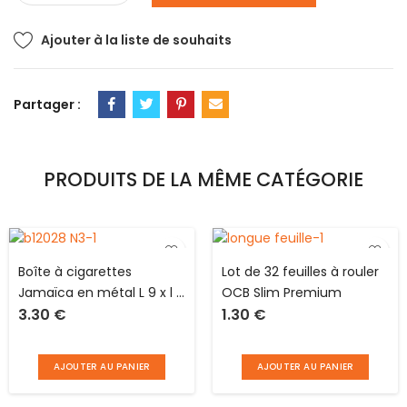
Ajouter à la liste de souhaits
Partager :
PRODUITS DE LA MÊME CATÉGORIE
Boîte à cigarettes
Lot de 32 feuilles à rouler
Jamaïca en métal L 9 x l 8
OCB Slim Premium
3.30
€
1.30
€
cm pour 10 cigarettes
AJOUTER AU PANIER
AJOUTER AU PANIER