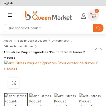
English
0
M
E
N
U
Accueil
Loisirs, Jeux et Jouets
Univers festif
Articles humoristiques
Anti-stress Paquet cigarettes “Pour arrêter de fumer !”
mousse