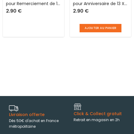
pour Remerciement de 13
pour Anniversaire de 13 X
2.90
€
2.90
€
X 13 cm pliée avec
13 cm pliée avec
enveloppe Le p’tit mot
enveloppe Le p’tit mot
AJOUTER AU PANIER
Click & Collect gratuit
Livraison offerte
Retrait en magasin en 2h
Dès 50€ d'achat en France
métropolitaine