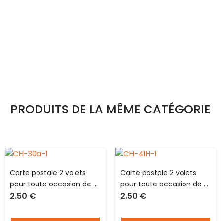
PRODUITS DE LA MÊME CATÉGORIE
Carte postale 2 volets
Carte postale 2 volets
pour toute occasion de L
pour toute occasion de L
2.50
€
2.50
€
15.0 X l 10.5 cm pliée avec
15.0 X l 10.5 cm pliée avec
enveloppe Hublot
enveloppe Hublot