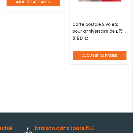
AJOUTER AU PANIER
Carte postale 2 volets
pour anniversaire de L 15.0
2.50
€
X l 10.5 cm pliée avec
enveloppe Hublot
AJOUTER AU PANIER
urisé
Livraison dans toute l’UE