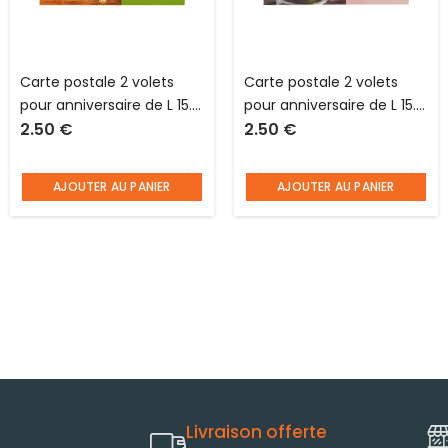
Carte postale 2 volets
Carte postale 2 volets
pour anniversaire de L 15.0
pour anniversaire de L 15.0
2.50
€
2.50
€
X l 10.5 cm pliée avec
X l 10.5 cm pliée avec
enveloppe Hublot
enveloppe Hublot
AJOUTER AU PANIER
AJOUTER AU PANIER
Livraison offerte