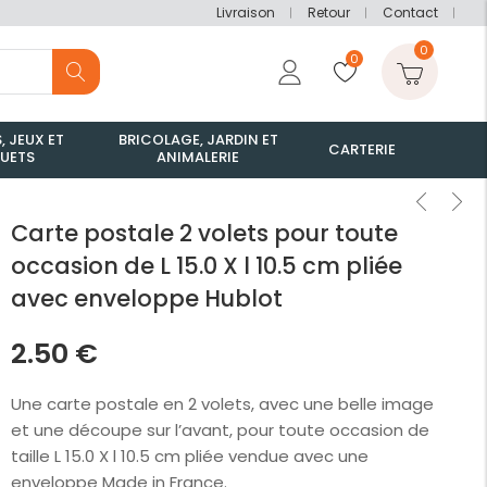
Livraison
Retour
Contact
0
0
, JEUX ET
BRICOLAGE, JARDIN ET
CARTERIE
UETS
ANIMALERIE
Carte postale 2 volets pour toute
occasion de L 15.0 X l 10.5 cm pliée
avec enveloppe Hublot
2.50
€
Une carte postale en 2 volets, avec une belle image
et une découpe sur l’avant, pour toute occasion de
taille L 15.0 X l 10.5 cm pliée vendue avec une
enveloppe Made in France.