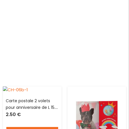
Carte postale 2 volets
pour anniversaire de L 15.0
2.50
€
X l 10.5 cm pliée avec
enveloppe Hublot