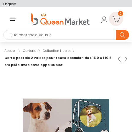
English
0
M
E
N
U
Accueil
Carterie
Collection Hublot
Carte postale 2 volets pour toute occasion de L 15.0 X l 10.5
cm pliée avec enveloppe Hublot