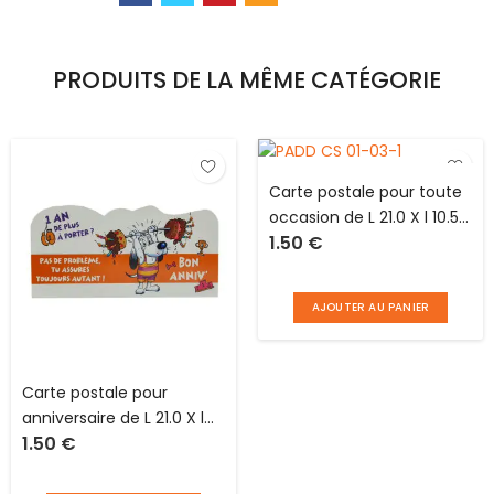
PRODUITS DE LA MÊME CATÉGORIE
Carte postale pour toute
occasion de L 21.0 X l 10.5
1.50
€
cm avec enveloppe
Paddok
AJOUTER AU PANIER
Carte postale pour
anniversaire de L 21.0 X l
1.50
€
10.5 cm avec enveloppe
Paddok