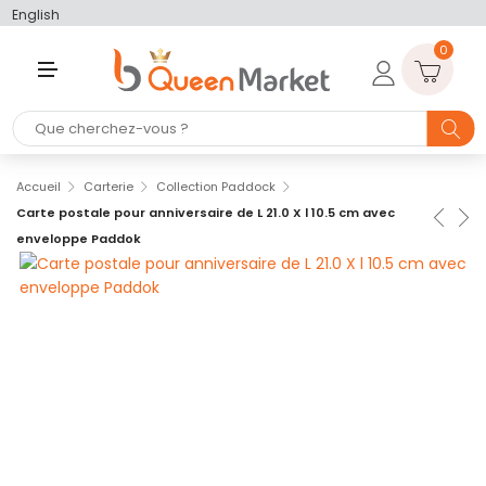
English
0
M
E
N
U
Accueil
Carterie
Collection Paddock
Carte postale pour anniversaire de L 21.0 X l 10.5 cm avec
enveloppe Paddok