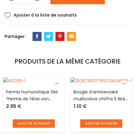
Ajouter à la liste de souhaits
Partager :
PRODUITS DE LA MÊME CATÉGORIE
Permis humoristique GM
Bougie d’anniversaire
“Permis de fêter son
multicolore chiffre 5 Rire
2.95
€
1.10
€
anniversaire” en carton
et confetti
rose l 44.0 x H 20.5 cm
déplié
AJOUTER AU PANIER
AJOUTER AU PANIER