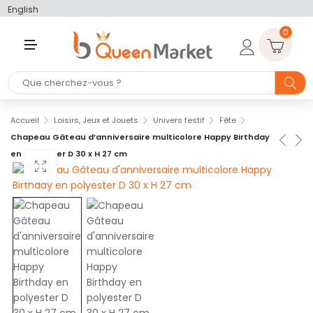
English
0
M
E
N
U
Accueil
Loisirs, Jeux et Jouets
Univers festif
Fête
Chapeau Gâteau d’anniversaire multicolore Happy Birthday
en polyester D 30 x H 27 cm