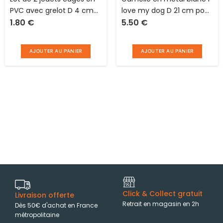
PVC avec grelot D 4 cm
love my dog D 21 cm pour
1.80
€
5.50
€
pour chat Love Story
chien avec base en
caoutchouc
AJOUTER AU PANIER
AJOUTER AU PANIER
Click & Collect gratuit
Livraison offerte
Retrait en magasin en 2h
Dès 50€ d'achat en France
métropolitaine