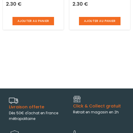
2.30
€
2.30
€
cm à suspendre
10.5 x l 20.0 cm à
suspendre
AJOUTER AU PANIER
AJOUTER AU PANIER
Click & Collect gratuit
Livraison offerte
Retrait en magasin en 2h
Dès 50€ d'achat en France
métropolitaine