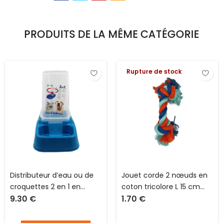
PRODUITS DE LA MÊME CATÉGORIE
Rupture de stock
Distributeur d’eau ou de
Jouet corde 2 nœuds en
croquettes 2 en 1 en
coton tricolore L 15 cm
9.30
€
1.70
€
plastique L 32 x l 19 x H 28
pour chien Terrazzo
cm pour chien et chat
Collection