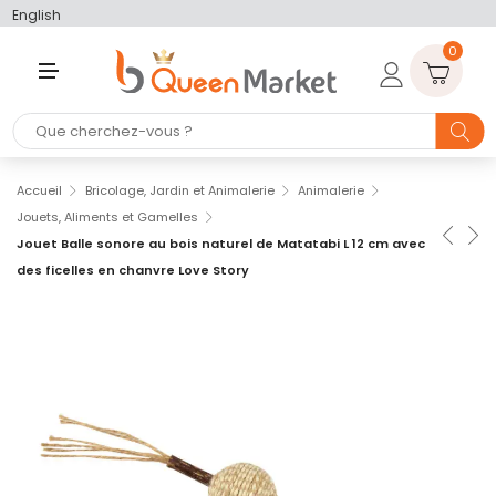
English
0
M
E
N
U
Accueil
Bricolage, Jardin et Animalerie
Animalerie
Jouets, Aliments et Gamelles
Jouet Balle sonore au bois naturel de Matatabi L 12 cm avec
des ficelles en chanvre Love Story