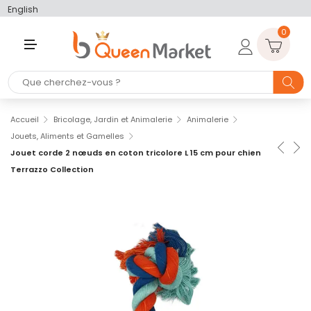
English
0
M
E
N
U
Accueil
Bricolage, Jardin et Animalerie
Animalerie
Jouets, Aliments et Gamelles
Jouet corde 2 nœuds en coton tricolore L 15 cm pour chien
Terrazzo Collection