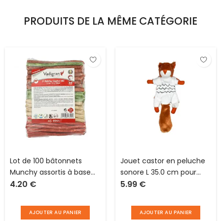
PRODUITS DE LA MÊME CATÉGORIE
Lot de 100 bâtonnets
Jouet castor en peluche
Munchy assortis à base
sonore L 35.0 cm pour
4.20
€
5.99
€
de peau de bœuf et de riz
chien Love Story
L 13 cm x D 6 mm pour
chien Vadigran
AJOUTER AU PANIER
AJOUTER AU PANIER