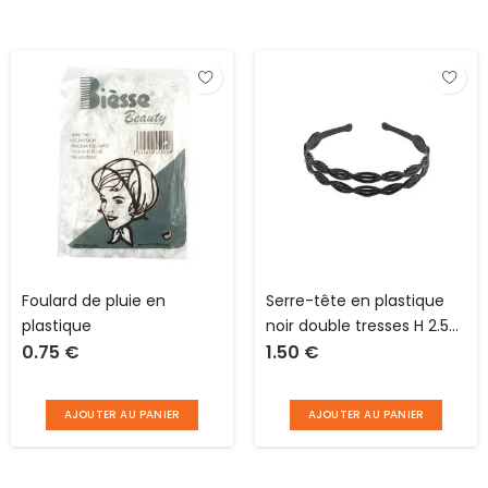
Foulard de pluie en
Serre-tête en plastique
plastique
noir double tresses H 2.5
0.75
€
1.50
€
cm
AJOUTER AU PANIER
AJOUTER AU PANIER