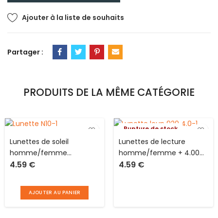
Ajouter à la liste de souhaits
Partager :
PRODUITS DE LA MÊME CATÉGORIE
Rupture de stock
Lunettes de soleil
Lunettes de lecture
homme/femme
homme/femme + 4.00
4.59
€
4.59
€
catégorie 3 normes CE
aux normes CE
pour une luminosité
solaire forte
AJOUTER AU PANIER