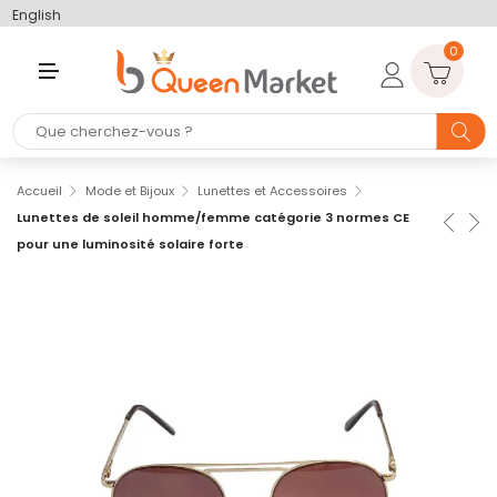
English
0
M
E
N
U
Accueil
Mode et Bijoux
Lunettes et Accessoires
Lunettes de soleil homme/femme catégorie 3 normes CE
pour une luminosité solaire forte