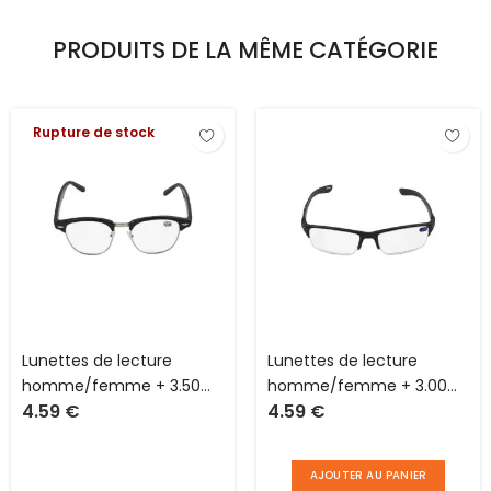
PRODUITS DE LA MÊME CATÉGORIE
Rupture de stock
Lunettes de lecture
Lunettes de lecture
homme/femme + 3.50
homme/femme + 3.00
4.59
€
4.59
€
aux normes CE
aux normes CE
AJOUTER AU PANIER