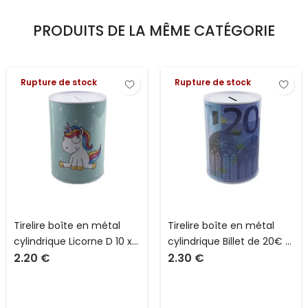
PRODUITS DE LA MÊME CATÉGORIE
Rupture de stock
Rupture de stock
Tirelire boîte en métal
Tirelire boîte en métal
cylindrique Licorne D 10 x
cylindrique Billet de 20€ D
2.20
€
2.30
€
H 15 cm sans couvercle
10 x H 15 cm sans
couvercle