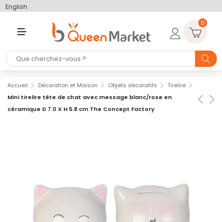
English
0
M
E
N
U
Accueil
Décoration et Maison
Objets décoratifs
Tirelire
Mini tirelire tête de chat avec message blanc/rose en
céramique D 7.0 X H 5.8 cm The Concept Factory