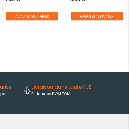
en polypropylène blanc
Maître chef
AJOUTER AU PANIER
AJOUTER AU PANIER
urisé
Livraison dans toute l’UE
ypal
Et dans les DOM TOM