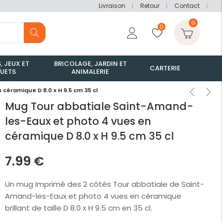
Livraison
Retour
Contact
0
0
, JEUX ET
BRICOLAGE, JARDIN ET
CARTERIE
UETS
ANIMALERIE
éramique D 8.0 x H 9.5 cm 35 cl
Mug Tour abbatiale Saint-Amand-
les-Eaux et photo 4 vues en
céramique D 8.0 x H 9.5 cm 35 cl
7.99
€
Un mug imprimé des 2 côtés Tour abbatiale de Saint-
Amand-les-Eaux et photo 4 vues en céramique
brillant de taille D 8.0 x H 9.5 cm en 35 cl.