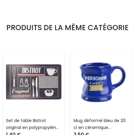
PRODUITS DE LA MÊME CATÉGORIE
Set de table Bistrot
Mug déformé bleu de 20
original en polypropylène
cl en céramique
1.40
€
3.50
€
opaque L 44.0 x l 28.5 cm
“Personne…” The Concept