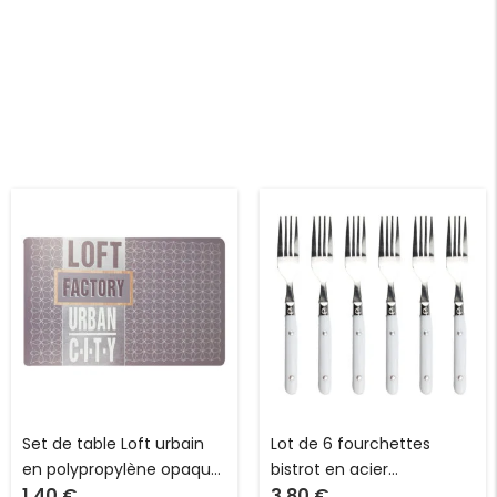
Set de table Loft urbain
Lot de 6 fourchettes
en polypropylène opaque
bistrot en acier
1.40
€
3.80
€
L 44.0 x l 28.5 cm
inoxydable avec manche