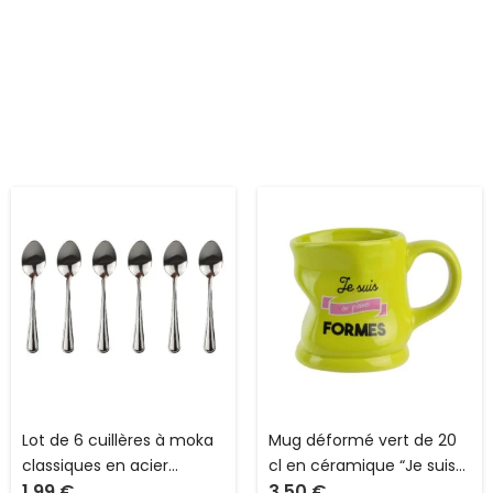
Lot de 6 cuillères à moka
Mug déformé vert de 20
classiques en acier
cl en céramique “Je suis…”
1.99
€
3.50
€
inoxydable Maître chef
The Concept Factory