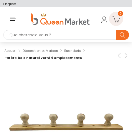
English
0
M
E
N
U
Accueil
Décoration et Maison
Buanderie
Patère bois naturel verni 4 emplacements