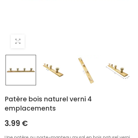
Patère bois naturel verni 4
emplacements
3.99
€
Une patère ou porte-manteau mural en bois naturel verni