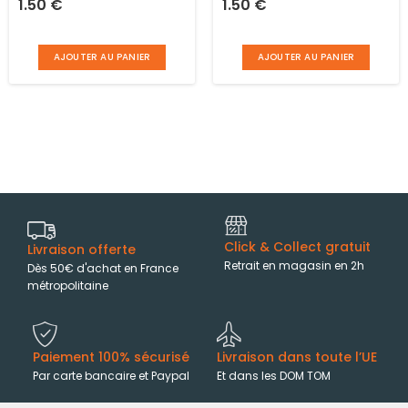
1.50
€
1.50
€
et blanc L 8 cm
plastique
AJOUTER AU PANIER
AJOUTER AU PANIER
Click & Collect gratuit
Livraison offerte
Retrait en magasin en 2h
Dès 50€ d'achat en France
métropolitaine
Paiement 100% sécurisé
Livraison dans toute l’UE
Par carte bancaire et Paypal
Et dans les DOM TOM