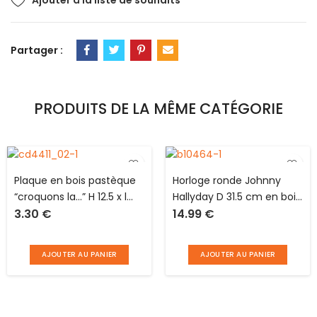
Ajouter à la liste de souhaits
Partager :
PRODUITS DE LA MÊME CATÉGORIE
Plaque en bois pastèque
Horloge ronde Johnny
“croquons la…” H 12.5 x l
Hallyday D 31.5 cm en bois
3.30
€
14.99
€
26.5 cm à suspendre
fonctionnant avec 1 pile
AA non fournie
AJOUTER AU PANIER
AJOUTER AU PANIER