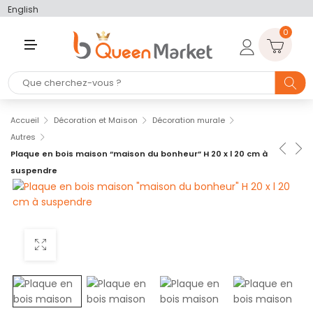
English
0
M
E
N
U
Accueil
Décoration et Maison
Décoration murale
Autres
Plaque en bois maison “maison du bonheur” H 20 x l 20 cm à
suspendre