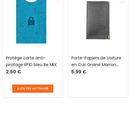
Protège carte anti-
Porte-Papiers de Voiture
piratage RFID bleu Be MIX
en Cuir Grainé Marron
2.50
€
5.99
€
Foncé avec Étuis
Transparents
AJOUTER AU PANIER