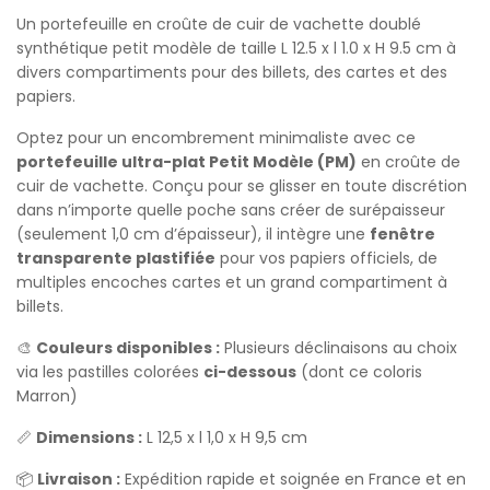
Un portefeuille en croûte de cuir de vachette doublé
synthétique petit modèle de taille L 12.5 x l 1.0 x H 9.5 cm à
divers compartiments pour des billets, des cartes et des
papiers.
Optez pour un encombrement minimaliste avec ce
portefeuille ultra-plat Petit Modèle (PM)
en croûte de
cuir de vachette. Conçu pour se glisser en toute discrétion
dans n’importe quelle poche sans créer de surépaisseur
(seulement 1,0 cm d’épaisseur), il intègre une
fenêtre
transparente plastifiée
pour vos papiers officiels, de
multiples encoches cartes et un grand compartiment à
billets.
🎨
Couleurs disponibles :
Plusieurs déclinaisons au choix
via les pastilles colorées
ci-dessous
(dont ce coloris
Marron)
📏
Dimensions :
L 12,5 x l 1,0 x H 9,5 cm
📦
Livraison :
Expédition rapide et soignée en France et en