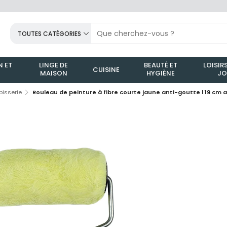
TOUTES CATÉGORIES
 ET
LINGE DE
BEAUTÉ ET
LOISIRS
CUISINE
MAISON
HYGIÈNE
JO
pisserie
Rouleau de peinture à fibre courte jaune anti-goutte l 19 cm