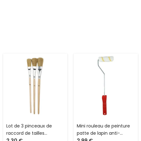
Lot de 3 pinceaux de
Mini rouleau de peinture
raccord de tailles
patte de lapin anti-
2.30
€
2.99
€
différentes Color Expert
goutte l 10 cm avec