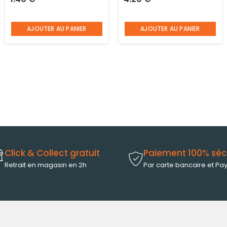
avec 1 poignée et 2
Decotric
crochets
AJOUTER AU PANIER
AJOUTER AU PANIER
Click & Collect gratuit
Paiement 100% séc
Retrait en magasin en 2h
Par carte bancaire et Pa