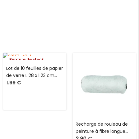
Rupture de stock
Lot de 10 feuilles de papier
de verre L 28 x l 23 cm
1.99
€
avec différents grains
assortis Tool Max
Recharge de rouleau de
peinture à fibre longue
2.90
€
blanche tous usages L 19