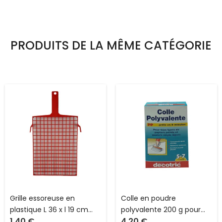
PRODUITS DE LA MÊME CATÉGORIE
Grille essoreuse en
Colle en poudre
plastique L 36 x l 19 cm
polyvalente 200 g pour
1.40
€
4.20
€
pour rouleau de peinture
papier peint et vinyl léger