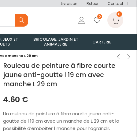
Livraison
Retour
Contact
0
0
, JEUX ET
BRICOLAGE, JARDIN ET
CARTERIE
UETS
ANIMALERIE
 avec manche L 29 cm
Rouleau de peinture à fibre courte
jaune anti-goutte l 19 cm avec
manche L 29 cm
4.60
€
Un rouleau de peinture à fibre courte jaune anti-
goutte de l 19 cm avec un manche de L 29 cm et la
possibilité d’emboiter 1 manche pour l’agrandir.