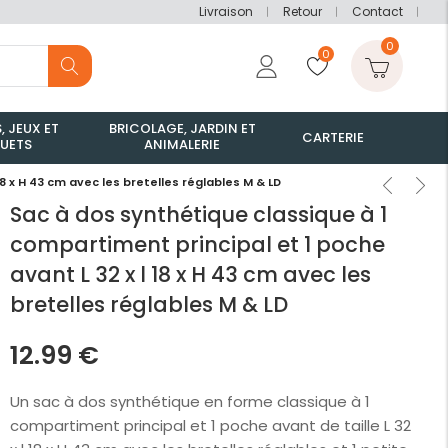
Livraison
Retour
Contact
0
0
, JEUX ET
BRICOLAGE, JARDIN ET
CARTERIE
UETS
ANIMALERIE
8 x H 43 cm avec les bretelles réglables M & LD
Sac à dos synthétique classique à 1
compartiment principal et 1 poche
avant L 32 x l 18 x H 43 cm avec les
bretelles réglables M & LD
12.99
€
Un sac à dos synthétique en forme classique à 1
compartiment principal et 1 poche avant de taille L 32