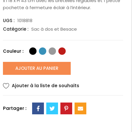
x l 18 x H 43 cm avec les bretelles réglables et 1 petite
pochette à fermeture éclair à l’intérieur.
UGS :
1018818
Catégorie :
Sac à dos et Besace
Couleur :
AJOUTER AU PANIER
Ajouter à la liste de souhaits
Partager :