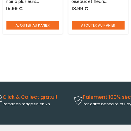
noir à plusieurs
oiseaux et fleurs
15.99
€
13.99
€
compartiments et
graphiques à plusieurs
pochettes L 32 x l 16 x H
compartiments et
44 cm avec les bretelles
pochettes L 32 x l 18 x H 43
AJOUTER AU PANIER
AJOUTER AU PANIER
réglables Ranger
cm avec les bretelles
réglables Zhihuishu
Click & Collect gratuit
Paiement 100% séc
Retrait en magasin en 2h
Par carte bancaire et Pa