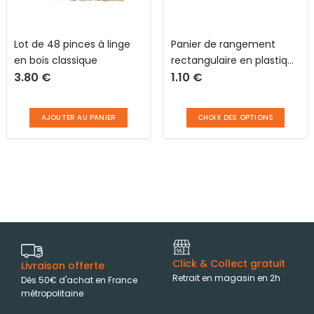
Lot de 48 pinces à linge
Panier de rangement
en bois classique
rectangulaire en plastique
3.80
€
1.10
€
L 24.0 x l 16.0 x H 7.0 cm
AJOUTER AU PANIER
CHOIX DES OPTIONS
Click & Collect gratuit
Livraison offerte
Retrait en magasin en 2h
Dès 50€ d'achat en France
métropolitaine