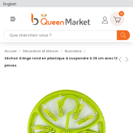
English
0
M
E
N
U
Accueil
Décoration et Maison
Buanderie
Séchoir à linge rond en plastique à suspendre D 26 cm avec 12
pinces