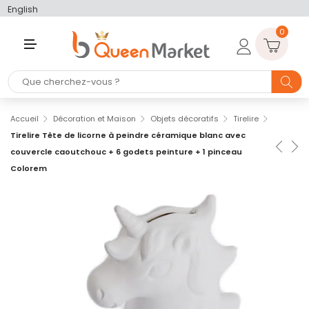
English
0
M
E
N
U
Accueil
Décoration et Maison
Objets décoratifs
Tirelire
Tirelire Tête de licorne à peindre céramique blanc avec
couvercle caoutchouc + 6 godets peinture + 1 pinceau
Colorem