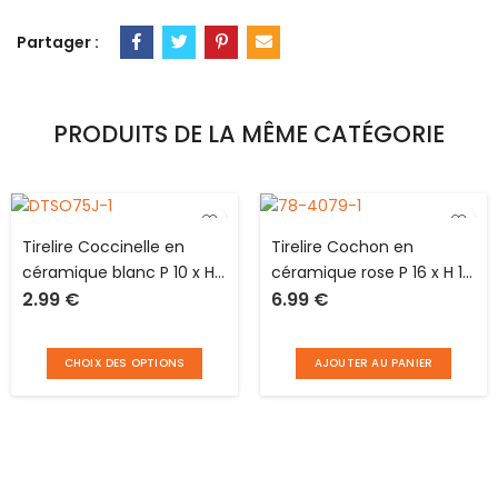
Partager :
PRODUITS DE LA MÊME CATÉGORIE
Tirelire Coccinelle en
Tirelire Cochon en
céramique blanc P 10 x H
céramique rose P 16 x H 10
2.99
€
6.99
€
6 cm avec couvercle en
cm avec couvercle en
caoutchouc
plastique fermant à clé
fournie
CHOIX DES OPTIONS
AJOUTER AU PANIER